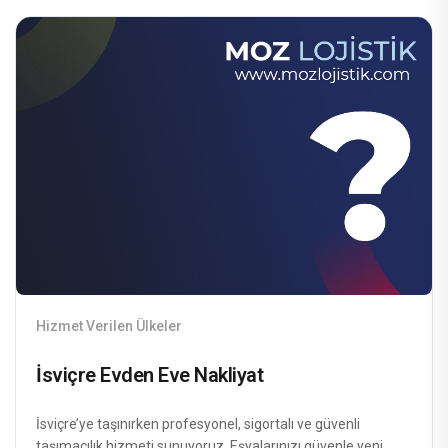
Hizmet Verilen Ülkeler
İsviçre Evden Eve Nakliyat
İsviçre’ye taşınırken profesyonel, sigortalı ve güvenli
taşımacılık hizmeti sunuyoruz. Eşyalarınızı güvenle yeni