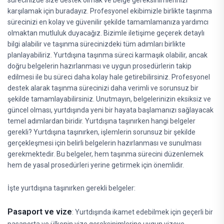
sürecinizde size destek olmak ve belge gereksinimlerinizi
karşılamak için buradayız. Profesyonel ekibimizle birlikte taşınma
sürecinizi en kolay ve güvenilir şekilde tamamlamanıza yardımcı
olmaktan mutluluk duyacağız. Bizimle iletişime geçerek detaylı
bilgi alabilir ve taşınma sürecinizdeki tüm adımları birlikte
planlayabiliriz. Yurtdışına taşınma süreci karmaşık olabilir, ancak
doğru belgelerin hazırlanması ve uygun prosedürlerin takip
edilmesi ile bu süreci daha kolay hale getirebilirsiniz. Profesyonel
destek alarak taşınma sürecinizi daha verimli ve sorunsuz bir
şekilde tamamlayabilirsiniz. Unutmayın, belgelerinizin eksiksiz ve
güncel olması, yurtdışında yeni bir hayata başlamanızı sağlayacak
temel adımlardan biridir. Yurtdışına taşınırken hangi belgeler
gerekli? Yurtdışına taşınırken, işlemlerin sorunsuz bir şekilde
gerçekleşmesi için belirli belgelerin hazırlanması ve sunulması
gerekmektedir. Bu belgeler, hem taşınma sürecini düzenlemek
hem de yasal prosedürleri yerine getirmek için önemlidir.
İşte yurtdışına taşınırken gerekli belgeler:
Pasaport ve vize
: Yurtdışında ikamet edebilmek için geçerli bir