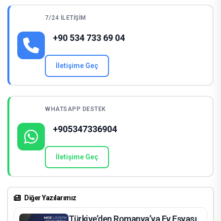
7/24 İLETIŞIM
+90 534 733 69 04
İletişime Geç
WHATSAPP DESTEK
+905347336904
İletişime Geç
Diğer Yazılarımız
Türkiye’den Romanya’ya Ev Eşyası