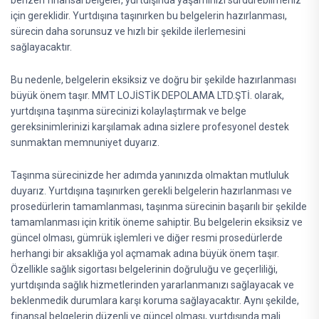
benzeri finansal belgeler, yurtdışında yaşamınızı sürdürebilmeniz
için gereklidir. Yurtdışına taşınırken bu belgelerin hazırlanması,
sürecin daha sorunsuz ve hızlı bir şekilde ilerlemesini
sağlayacaktır.
Bu nedenle, belgelerin eksiksiz ve doğru bir şekilde hazırlanması
büyük önem taşır. MMT LOJİSTİK DEPOLAMA LTD.ŞTİ. olarak,
yurtdışına taşınma sürecinizi kolaylaştırmak ve belge
gereksinimlerinizi karşılamak adına sizlere profesyonel destek
sunmaktan memnuniyet duyarız.
Taşınma sürecinizde her adımda yanınızda olmaktan mutluluk
duyarız. Yurtdışına taşınırken gerekli belgelerin hazırlanması ve
prosedürlerin tamamlanması, taşınma sürecinin başarılı bir şekilde
tamamlanması için kritik öneme sahiptir. Bu belgelerin eksiksiz ve
güncel olması, gümrük işlemleri ve diğer resmi prosedürlerde
herhangi bir aksaklığa yol açmamak adına büyük önem taşır.
Özellikle sağlık sigortası belgelerinin doğruluğu ve geçerliliği,
yurtdışında sağlık hizmetlerinden yararlanmanızı sağlayacak ve
beklenmedik durumlara karşı koruma sağlayacaktır. Aynı şekilde,
finansal belgelerin düzenli ve güncel olması, yurtdışında mali