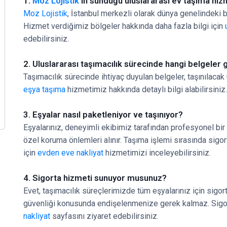
1.
Moz Lojistik
'in sunduğu uluslararası ev taşıma hiz
Moz Lojistik
, İstanbul merkezli olarak dünya genelindeki 
Hizmet verdiğimiz bölgeler hakkında daha fazla bilgi için
edebilirsiniz.
2. Uluslararası taşımacılık sürecinde hangi belgeler 
Taşımacılık sürecinde ihtiyaç duyulan belgeler, taşınılacak 
eşya taşıma
hizmetimiz hakkında detaylı bilgi alabilirsiniz.
3. Eşyalar nasıl paketleniyor ve taşınıyor?
Eşyalarınız, deneyimli ekibimiz tarafından profesyonel bir ş
özel koruma önlemleri alınır. Taşıma işlemi sırasında sigo
için
evden eve nakliyat
hizmetimizi inceleyebilirsiniz.
4. Sigorta hizmeti sunuyor musunuz?
Evet, taşımacılık süreçlerimizde tüm eşyalarınız için sigor
güvenliği konusunda endişelenmenize gerek kalmaz. Sigorta
nakliyat
sayfasını ziyaret edebilirsiniz.