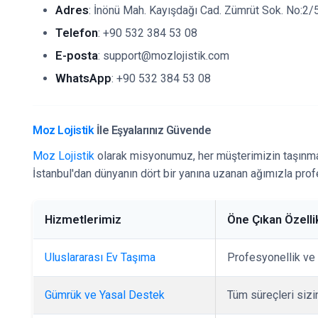
Adres
: İnönü Mah. Kayışdağı Cad. Zümrüt Sok. No:2/5
Telefon
: +90 532 384 53 08
E-posta
: support@mozlojistik.com
WhatsApp
: +90 532 384 53 08
Moz Lojistik
İle Eşyalarınız Güvende
Moz Lojistik
olarak misyonumuz, her müşterimizin taşınma 
İstanbul'dan dünyanın dört bir yanına uzanan ağımızla prof
Hizmetlerimiz
Öne Çıkan Özelli
Uluslararası Ev Taşıma
Profesyonellik ve 
Gümrük ve Yasal Destek
Tüm süreçleri sizin