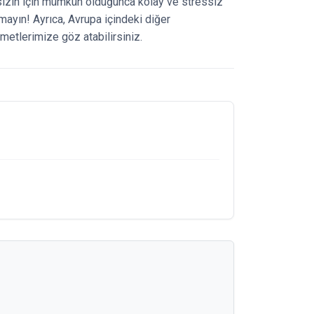
 sizin için mümkün olduğunca kolay ve stressiz
ayın! Ayrıca, Avrupa içindeki diğer
metlerimize göz atabilirsiniz.