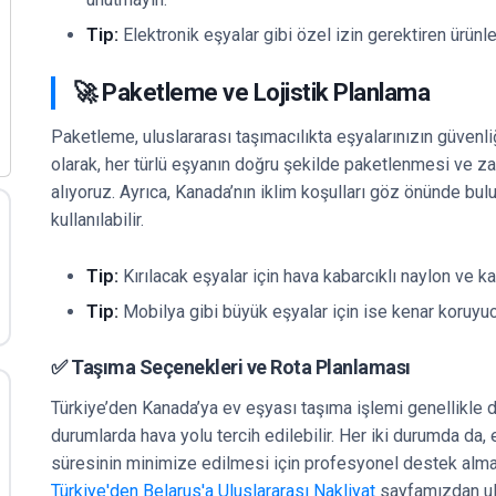
Tip:
Elektronik eşyalar gibi özel izin gerektiren ürünle
🚀 Paketleme ve Lojistik Planlama
Paketleme, uluslararası taşımacılıkta eşyalarınızın güvenliğ
olarak, her türlü eşyanın doğru şekilde paketlenmesi ve z
alıyoruz. Ayrıca, Kanada’nın iklim koşulları göz önünde b
kullanılabilir.
Tip:
Kırılacak eşyalar için hava kabarcıklı naylon ve kali
Tip:
Mobilya gibi büyük eşyalar için ise kenar koruyucu
✅ Taşıma Seçenekleri ve Rota Planlaması
Türkiye’den Kanada’ya ev eşyası taşıma işlemi genellikle de
durumlarda hava yolu tercih edilebilir. Her iki durumda da,
süresinin minimize edilmesi için profesyonel destek almak
Türkiye'den Belarus'a Uluslararası Nakliyat
sayfamızdan ula