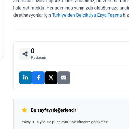
almaktadır. Moz Lojistik olarak amacımız, bu zorlu süreci
hale getirmektir. Her adımında yanınızda olduğumuzu unutm
destinasyonlar için
Türkiye'den Belçika'ya Eşya Taşıma
hiz
0
Paylaşım
Bu sayfayı değerlendir
Yazıyı 1–5 yıldızla puanlayın. Üye olmanız gerekmez.