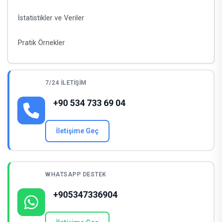
İstatistikler ve Veriler
Pratik Örnekler
7/24 İLETIŞIM
+90 534 733 69 04
İletişime Geç
WHATSAPP DESTEK
+905347336904