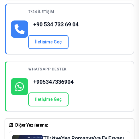
Belarus Hakkında Kısa Bilgi
7/24 İLETIŞIM
+90 534 733 69 04
İletişime Geç
WHATSAPP DESTEK
+905347336904
İletişime Geç
Diğer Yazılarımız
Türkiye’den Romanya’ya Ev Eşyası