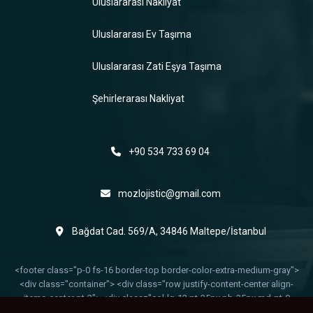
Uluslararası Nakliyat
Uluslararası Ev Taşıma
Uluslararası Zati Eşya Taşıma
Şehirlerarası Nakliyat
+90 534 733 69 04
mozlojistic@gmail.com
Bağdat Cad. 569/A, 34846 Maltepe/İstanbul
<footer class="p-0 fs-16 border-top border-color-extra-medium-gray">
<div class="container"> <div class="row justify-content-center align-
items-center pt-2"> <div class="col-lg-12 pt-35px pb-35px md-pt-0
order-2 order-lg-1 text-center text-lg-start text-white last-paragraph-no-