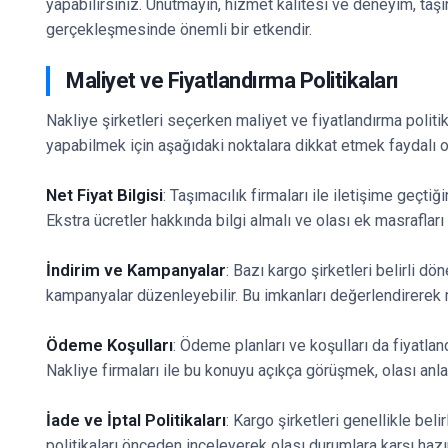
yapabilirsiniz. Unutmayın, hizmet kalitesi ve deneyim, taşı
gerçekleşmesinde önemli bir etkendir.
Maliyet ve Fiyatlandırma Politikaları
Nakliye şirketleri seçerken maliyet ve fiyatlandırma politik
yapabilmek için aşağıdaki noktalara dikkat etmek faydalı ol
Net Fiyat Bilgisi
: Taşımacılık firmaları ile iletişime geçti
Ekstra ücretler hakkında bilgi almalı ve olası ek masrafla
İndirim ve Kampanyalar
: Bazı kargo şirketleri belirli 
kampanyalar düzenleyebilir. Bu imkanları değerlendirerek m
Ödeme Koşulları
: Ödeme planları ve koşulları da fiyatland
Nakliye firmaları ile bu konuyu açıkça görüşmek, olası anla
İade ve İptal Politikaları
: Kargo şirketleri genellikle belir
politikaları önceden inceleyerek olası durumlara karşı hazırlı