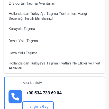
2. Sigortalı Taşıma Avantajları
Hollanda’dan Türkiye’ye Taşıma Yöntemleri: Hangi
Seçeneği Tercih Etmelisiniz?
Karayolu Taşıma
Deniz Yolu Taşıma
Hava Yolu Taşıma
Hollanda’dan Türkiye’ye Taşıma Fiyatları: Ne Etkiler ve Fiyat
Aralıkları
Hollanda’dan Türkiye’ye Ev Eşyası Taşıma: Adım Adım
Süreç
7/24 İLETIŞIM
Adım 1: Ücretsiz Değerlendirme ve Fiyat Teklifi
+90 534 733 69 04
Adım 2: Eşyaların Paketlenmesi
İletişime Geç