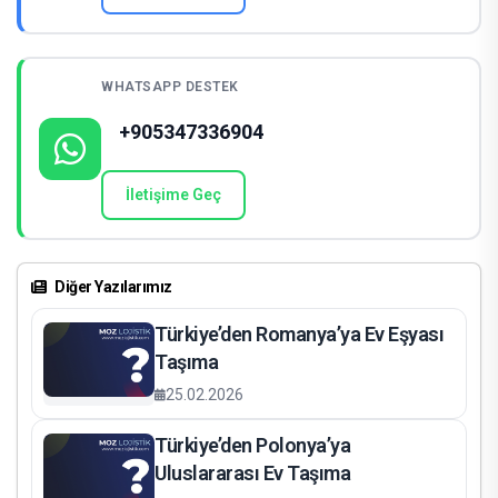
Adım 3: Taşıma ve Teslimat
Eşyalarınız İçin Güvenli ve Hızlı Taşıma: Neden Moz
WHATSAPP DESTEK
Lojistik?
+905347336904
Hemen İletişime Geçin ve Taşıma Sürecinizi Başlatın!
İletişime Geç
Diğer Yazılarımız
Türkiye’den Romanya’ya Ev Eşyası
Taşıma
25.02.2026
Türkiye’den Polonya’ya
Uluslararası Ev Taşıma